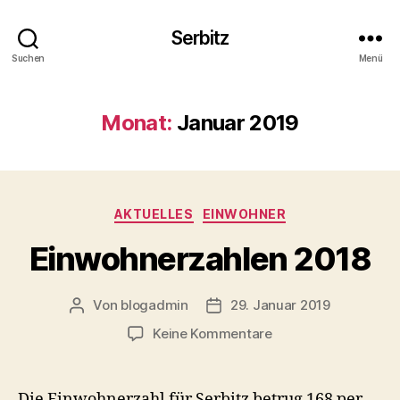
Serbitz
Suchen
Menü
Monat:
Januar 2019
Kategorien
AKTUELLES
EINWOHNER
Einwohnerzahlen 2018
Von
blogadmin
29. Januar 2019
Beitragsautor
Beitragsdatum
zu
Keine Kommentare
Einwohnerzahlen
2018
Die Einwohnerzahl für Serbitz betrug 168 per